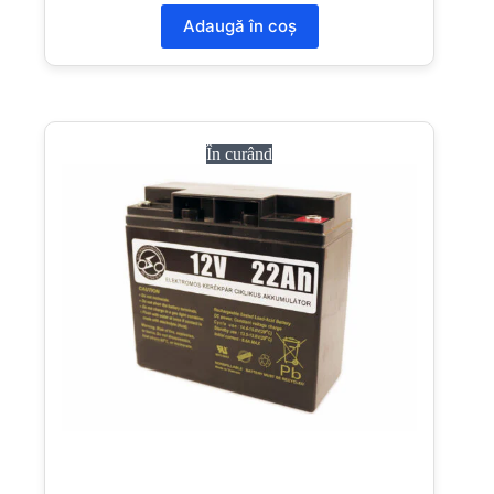
Adaugă în coș
În curând