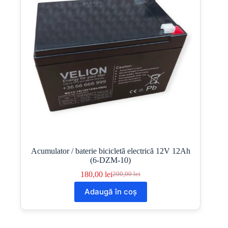
Acumulator / baterie bicicletă electrică 12V 12Ah
(6-DZM-10)
180,00
lei
200,00
lei
Prețul
Prețul
inițial
curent
Adaugă în coș
a
este:
fost:
180,00 lei.
200,00 lei.