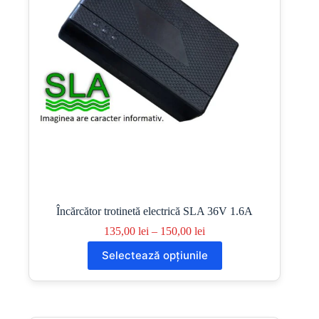
Încărcător trotinetă electrică SLA 36V 1.6A
Interval
135,00
lei
–
150,00
lei
de
Acest
Selectează opțiunile
prețuri:
produs
135,00 lei
are
până
mai
la
multe
150,00 lei
variații.