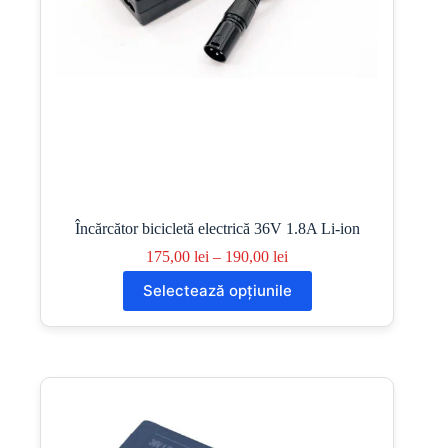
Încărcător bicicletă electrică 36V 1.8A Li-ion
Interval
175,00
lei
–
190,00
lei
de
Acest
Selectează opțiunile
prețuri:
produs
175,00 lei
are
până
mai
la
multe
190,00 lei
variații.
Opțiunile
pot
fi
alese