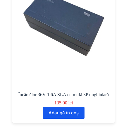
în
pagina
produsului.
Încărcător 36V 1.6A SLA cu mufă 3P unghiulară
135,00
lei
Adaugă în coș