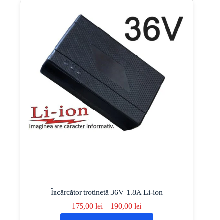
Opțiunile
pot
fi
alese
în
pagina
produsului.
Încărcător trotinetă 36V 1.8A Li-ion
Interval
175,00
lei
–
190,00
lei
de
Acest