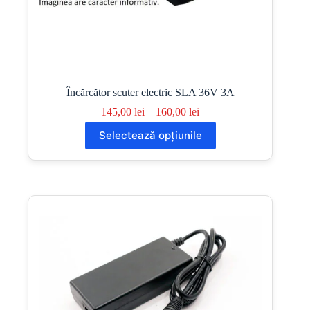
Încărcător scuter electric SLA 36V 3A
Interval
145,00
lei
–
160,00
lei
de
Acest
Selectează opțiunile
prețuri:
produs
145,00 lei
are
până
mai
la
multe
160,00 lei
variații.
Opțiunile
pot
fi
alese
în
pagina
produsului.