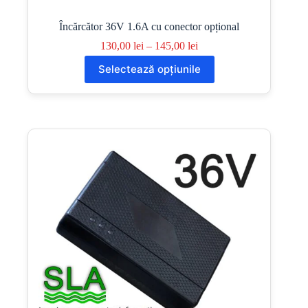
Încărcător 36V 1.6A cu conector opțional
Interval
130,00
lei
–
145,00
lei
de
Acest
Selectează opțiunile
prețuri:
produs
130,00 lei
are
până
mai
la
multe
145,00 lei
variații.
Opțiunile
pot
fi
alese
în
pagina
produsului.