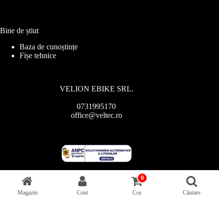
Bine de știut
Baza de cunoștințe
Fișe tehnice
VELION EBIKE SRL.
0731995170
office@veltec.ro
0
Magazin
Cont
Coș
Căutare
Copyright © 2026 - Veltec.ro