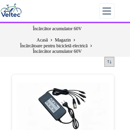
Sari
la
conținut
Încărcător acumulator 60V
Acasă
Magazin
Încărcătoare pentru bicicletă electrică
Încărcător acumulator 60V