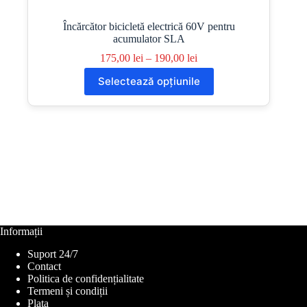
Încărcător bicicletă electrică 60V pentru
acumulator SLA
Interval
175,00
lei
–
190,00
lei
de
Acest
Selectează opțiunile
prețuri:
produs
175,00 lei
are
până
mai
la
multe
190,00 lei
variații.
Opțiunile
pot
fi
alese
în
pagina
produsului.
Informații
Suport 24/7
Contact
Politica de confidențialitate
Termeni și condiții
Plata