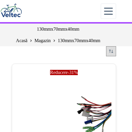
Sari
la
conținut
130mmx70mmx40mm
Acasă
Magazin
130mmx70mmx40mm
Reducere-31%