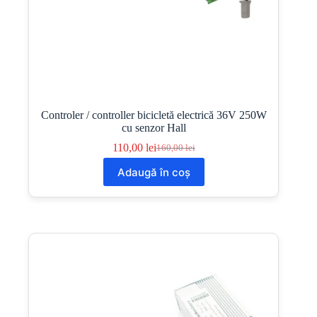
Controler / controller bicicletă electrică 36V 250W
cu senzor Hall
110,00
lei
160,00
lei
Prețul
Prețul
inițial
curent
Adaugă în coș
a
este:
fost:
110,00 lei.
160,00 lei.