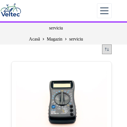
Sari
la
conținut
serviciu
Acasă
Magazin
serviciu