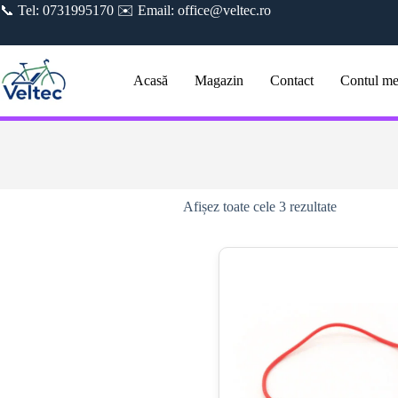
Sari
📞 Tel: 0731995170 ✉️ Email: office@veltec.ro
la
conținut
Acasă
Magazin
Contact
Contul m
Sortat
Afișez toate cele 3 rezultate
după
popularitat