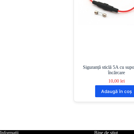
Siguranță sticlă 5A cu supo
încărcare
10,00
lei
Adaugă în coș
Informații
Bine de știut