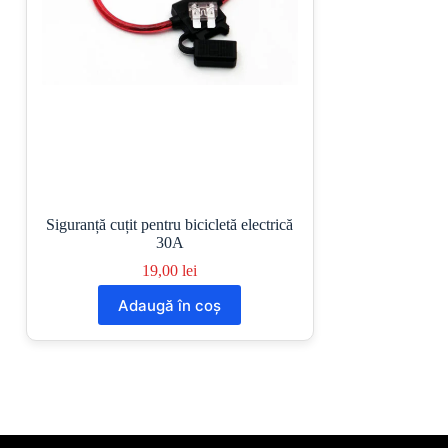
Siguranță cuțit pentru bicicletă electrică
30A
19,00
lei
Adaugă în coș