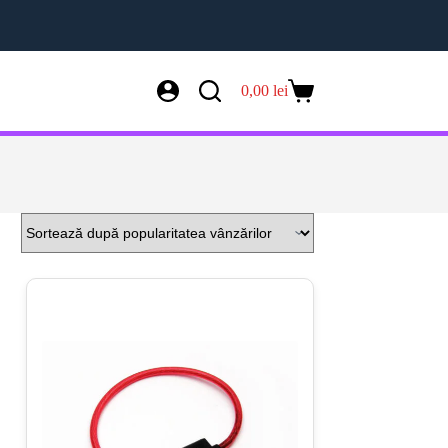
0,00
lei
Coș
de
cumpărături