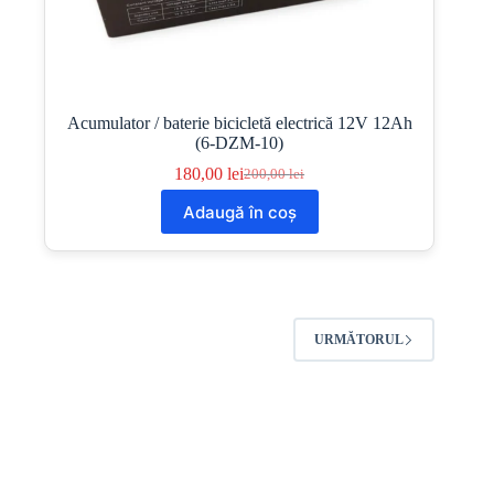
Acumulator / baterie bicicletă electrică 12V 12Ah
(6-DZM-10)
180,00
lei
200,00
lei
Prețul
Prețul
inițial
curent
Adaugă în coș
a
este:
fost:
180,00 lei.
200,00 lei.
URMĂTORUL