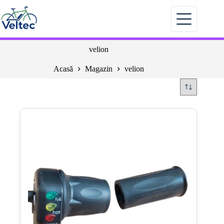
Sari
la
conținut
velion
Acasă
Magazin
velion