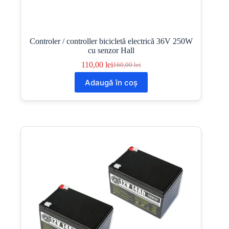
Controler / controller bicicletă electrică 36V 250W
cu senzor Hall
110,00
lei
160,00
lei
Prețul
Prețul
inițial
curent
Adaugă în coș
a
este:
fost:
110,00 lei.
160,00 lei.