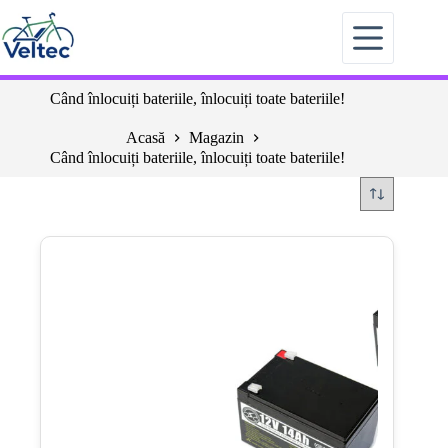
Sari
la
conținut
Când înlocuiți bateriile, înlocuiți toate bateriile!
Acasă
Magazin
Când înlocuiți bateriile, înlocuiți toate bateriile!