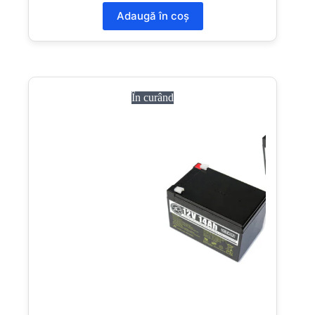
Adaugă în coș
În curând