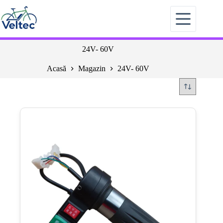
Sari
la
conținut
24V- 60V
Acasă
Magazin
24V- 60V