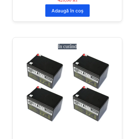
Adaugă în coș
În curând