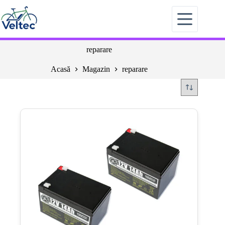
Sari
la
conținut
reparare
Acasă
Magazin
reparare