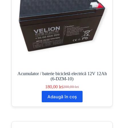
Acumulator / baterie bicicletă electrică 12V 12Ah
(6-DZM-10)
180,00
lei
200,00
lei
Prețul
Prețul
inițial
curent
Adaugă în coș
a
este:
fost:
180,00 lei.
200,00 lei.