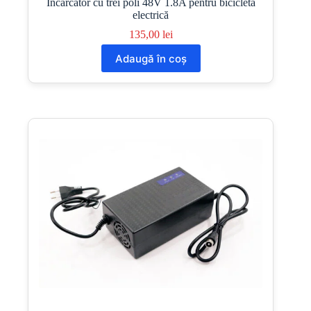
Încărcător cu trei poli 48V 1.8A pentru bicicletă
electrică
135,00
lei
Adaugă în coș