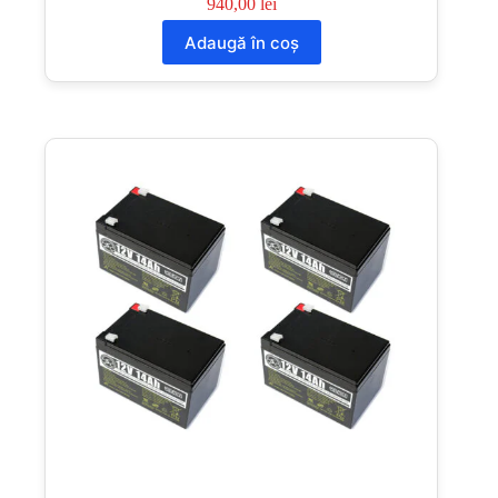
940,00
lei
Adaugă în coș