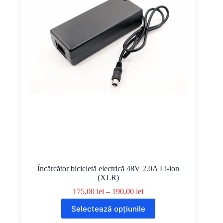
Încărcător bicicletă electrică 48V 2.0A Li-ion
(XLR)
Interval
175,00
lei
–
190,00
lei
de
Acest
Selectează opțiunile
prețuri:
produs
175,00 lei
are