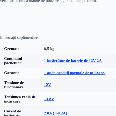
verificare tehnică înainte de utilizare sigură zilnică pe drum.
Informații suplimentare
Greutate
0,5 kg
Conținutul
1 încărcător de baterie de 12V 2A
pachetului
Garanție
1 an în condiții normale de utilizare.
Tensiune de
12V
funcționare
Tensiunea reală de
13.8V
încărcare
Curent de
2.0A (+-0.2A)
încărcare