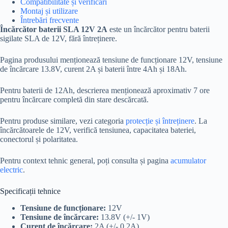
Compatibilitate și verificări
Montaj și utilizare
Întrebări frecvente
Încărcător baterii SLA 12V 2A
este un încărcător pentru baterii
sigilate SLA de 12V, fără întreținere.
Pagina produsului menționează tensiune de funcționare 12V, tensiune
de încărcare 13.8V, curent 2A și baterii între 4Ah și 18Ah.
Pentru baterii de 12Ah, descrierea menționează aproximativ 7 ore
pentru încărcare completă din stare descărcată.
Pentru produse similare, vezi categoria
protecție și întreținere
. La
încărcătoarele de 12V, verifică tensiunea, capacitatea bateriei,
conectorul și polaritatea.
Pentru context tehnic general, poți consulta și pagina
acumulator
electric
.
Specificații tehnice
Tensiune de funcționare:
12V
Tensiune de încărcare:
13.8V (+/- 1V)
Curent de încărcare:
2A (+/- 0,2A)