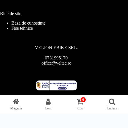
Bine de știut
Baza de cunoștințe
Fișe tehnice
VELION EBIKE SRL.
0731995170
office@veltec.ro
0
Magazin
Cont
Coș
Căutare
Copyright © 2026 - Veltec.ro