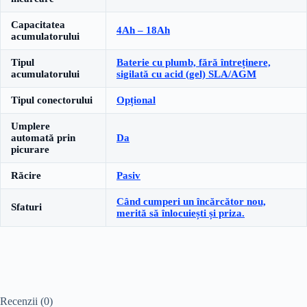
Capacitatea
4Ah – 18Ah
acumulatorului
Tipul
Baterie cu plumb, fără întreținere,
acumulatorului
sigilată cu acid (gel) SLA/AGM
Tipul conectorului
Opțional
Umplere
automată prin
Da
picurare
Răcire
Pasiv
Când cumperi un încărcător nou,
Sfaturi
merită să înlocuiești și priza.
Recenzii (0)