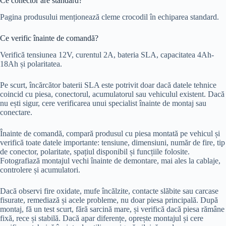
Ce conector are standard?
Pagina produsului menționează cleme crocodil în echiparea standard.
Ce verific înainte de comandă?
Verifică tensiunea 12V, curentul 2A, bateria SLA, capacitatea 4Ah-
18Ah și polaritatea.
Pe scurt, încărcător baterii SLA este potrivit doar dacă datele tehnice
coincid cu piesa, conectorul, acumulatorul sau vehiculul existent. Dacă
nu ești sigur, cere verificarea unui specialist înainte de montaj sau
conectare.
Înainte de comandă, compară produsul cu piesa montată pe vehicul și
verifică toate datele importante: tensiune, dimensiuni, număr de fire, tip
de conector, polaritate, spațiul disponibil și funcțiile folosite.
Fotografiază montajul vechi înainte de demontare, mai ales la cablaje,
controlere și acumulatori.
Dacă observi fire oxidate, mufe încălzite, contacte slăbite sau carcase
fisurate, remediază și acele probleme, nu doar piesa principală. După
montaj, fă un test scurt, fără sarcină mare, și verifică dacă piesa rămâne
fixă, rece și stabilă. Dacă apar diferențe, oprește montajul și cere