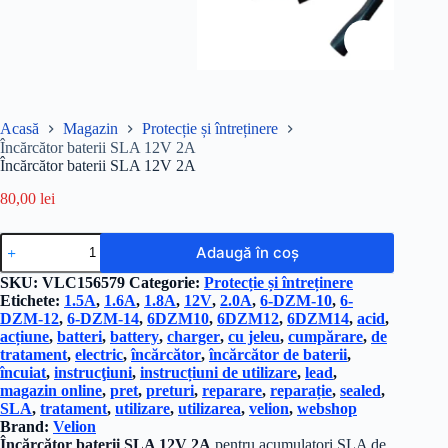
Acasă
Magazin
Protecție și întreținere
Încărcător baterii SLA 12V 2A
Încărcător baterii SLA 12V 2A
80,00
lei
Cantitate
Adaugă în coș
Încărcător
baterii
SKU:
VLC156579
Categorie:
Protecție și întreținere
SLA
Etichete:
1.5A
,
1.6A
,
1.8A
,
12V
,
2.0A
,
6-DZM-10
,
6-
12V
DZM-12
,
6-DZM-14
,
6DZM10
,
6DZM12
,
6DZM14
,
acid
,
2A
acțiune
,
batteri
,
battery
,
charger
,
cu jeleu
,
cumpărare
,
de
tratament
,
electric
,
încărcător
,
încărcător de baterii
,
încuiat
,
instrucţiuni
,
instrucțiuni de utilizare
,
lead
,
magazin online
,
pret
,
preturi
,
reparare
,
reparație
,
sealed
,
SLA
,
tratament
,
utilizare
,
utilizarea
,
velion
,
webshop
Brand:
Velion
Încărcător baterii SLA 12V 2A
pentru acumulatori SLA de