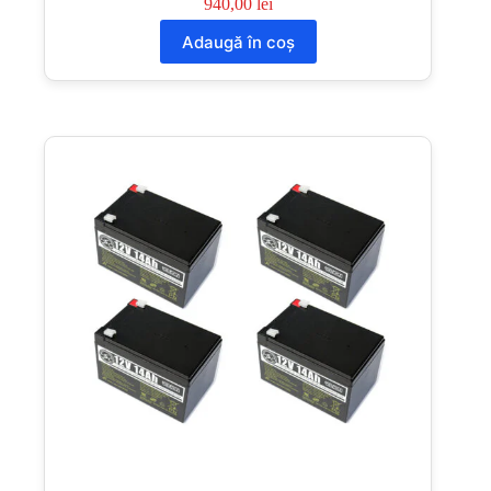
940,00
lei
Adaugă în coș