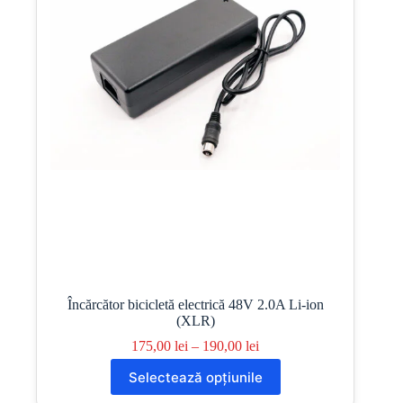
Încărcător bicicletă electrică 48V 2.0A Li-ion
(XLR)
Interval
175,00
lei
–
190,00
lei
de
Acest
Selectează opțiunile
prețuri:
produs
175,00 lei
are