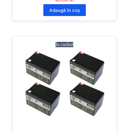
Adaugă în coș
În curând