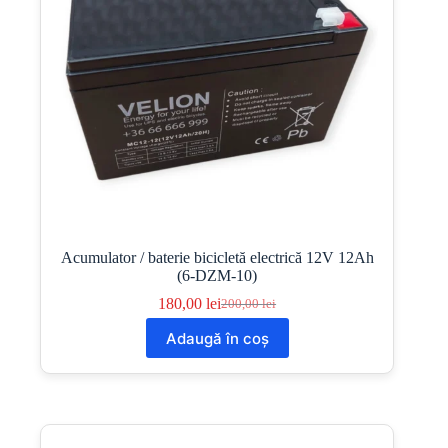
Acumulator / baterie bicicletă electrică 12V 12Ah
(6-DZM-10)
180,00
lei
200,00
lei
Prețul
Prețul
inițial
curent
Adaugă în coș
a
este:
fost:
180,00 lei.
200,00 lei.