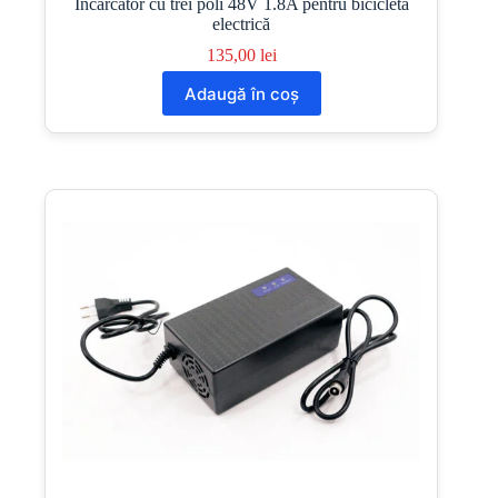
Încărcător cu trei poli 48V 1.8A pentru bicicletă
electrică
135,00
lei
Adaugă în coș