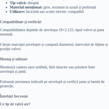
Tip valvă:
dreaptă
Material menționat:
gros, rezistent la uzură și perforații
Utilizare:
bicicletă sau scuter electric compatibil
Compatibilitate și verificări
Compatibilitatea depinde de anvelopa 18×2.125, tipul valvei și janta
montată.
Citește marcajul anvelopei și compară diametrul, intervalul de lățime și
poziția valvei.
Montaj și utilizare
Montează camera ușor umflată, fără răsucire sau prindere între
anvelopă și jantă.
Folosește presiunea indicată pe anvelopă și verifică janta și banda de
protecție.
Întrebări frecvente
Ce tip de valvă are?