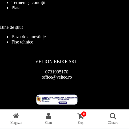
Termeni și condiții
Plata
Bine de știut
Baza de cunoștințe
Fișe tehnice
VELION EBIKE SRL.
0731995170
office@veltec.ro
0
Magazin
Cont
Coș
Căutare
Copyright © 2026 - Veltec.ro