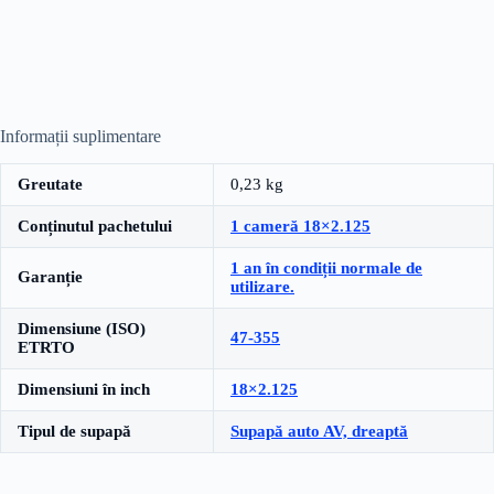
Informații suplimentare
Greutate
0,23 kg
Conținutul pachetului
1 cameră 18×2.125
1 an în condiții normale de
Garanție
utilizare.
Dimensiune (ISO)
47-355
ETRTO
Dimensiuni în inch
18×2.125
Tipul de supapă
Supapă auto AV, dreaptă