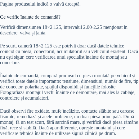
Pagina produsului indică o valvă dreaptă.
Ce verific înainte de comandă?
Verifică dimensiunea 18×2.125, intervalul 2.00-2.25 menționat în
descriere, valva și janta.
Pe scurt, cameră 18×2.125 este potrivit doar dacă datele tehnice
coincid cu piesa, conectorul, acumulatorul sau vehiculul existent. Dacă
nu ești sigur, cere verificarea unui specialist înainte de montaj sau
conectare.
Înainte de comandă, compară produsul cu piesa montată pe vehicul și
verifică toate datele importante: tensiune, dimensiuni, număr de fire, tip
de conector, polaritate, spațiul disponibil și funcțiile folosite.
Fotografiază montajul vechi înainte de demontare, mai ales la cablaje,
controlere și acumulatori.
Dacă observi fire oxidate, mufe încălzite, contacte slăbite sau carcase
fisurate, remediază și acele probleme, nu doar piesa principală. După
montaj, fă un test scurt, fără sarcină mare, și verifică dacă piesa rămâne
fixă, rece și stabilă. Dacă apar diferențe, oprește montajul și cere
verificare tehnică înainte de utilizare sigură zilnică pe drum.