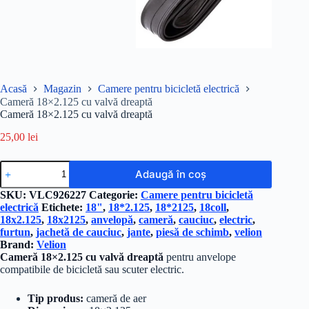
Acasă
Magazin
Camere pentru bicicletă electrică
Cameră 18×2.125 cu valvă dreaptă
Cameră 18×2.125 cu valvă dreaptă
25,00
lei
Cantitate
Adaugă în coș
Cameră
18x2.125
SKU:
VLC926227
Categorie:
Camere pentru bicicletă
cu
electrică
Etichete:
18"
,
18*2.125
,
18*2125
,
18coll
,
valvă
18x2.125
,
18x2125
,
anvelopă
,
cameră
,
cauciuc
,
electric
,
dreaptă
furtun
,
jachetă de cauciuc
,
jante
,
piesă de schimb
,
velion
Brand:
Velion
Cameră 18×2.125 cu valvă dreaptă
pentru anvelope
compatibile de bicicletă sau scuter electric.
Tip produs:
cameră de aer