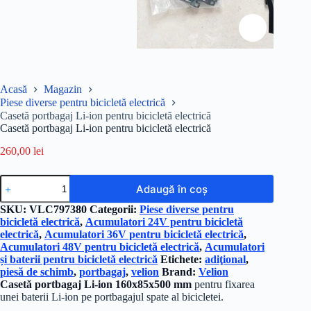
Acasă
Magazin
Piese diverse pentru bicicletă electrică
Casetă portbagaj Li-ion pentru bicicletă electrică
Casetă portbagaj Li-ion pentru bicicletă electrică
260,00
lei
Cantitate
Adaugă în coș
Casetă
portbagaj
SKU:
VLC797380
Categorii:
Piese diverse pentru
Li-
bicicletă electrică
,
Acumulatori 24V pentru bicicletă
ion
electrică
,
Acumulatori 36V pentru bicicletă electrică
,
pentru
Acumulatori 48V pentru bicicletă electrică
,
Acumulatori
bicicletă
și baterii pentru bicicletă electrică
Etichete:
adiţional
,
electrică
piesă de schimb
,
portbagaj
,
velion
Brand:
Velion
Casetă portbagaj Li-ion 160x85x500 mm
pentru fixarea
unei baterii Li-ion pe portbagajul spate al bicicletei.