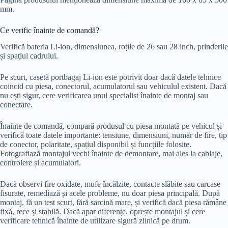
mm.
Ce verific înainte de comandă?
Verifică bateria Li-ion, dimensiunea, roțile de 26 sau 28 inch, prinderile
și spațiul cadrului.
Pe scurt, casetă portbagaj Li-ion este potrivit doar dacă datele tehnice
coincid cu piesa, conectorul, acumulatorul sau vehiculul existent. Dacă
nu ești sigur, cere verificarea unui specialist înainte de montaj sau
conectare.
Înainte de comandă, compară produsul cu piesa montată pe vehicul și
verifică toate datele importante: tensiune, dimensiuni, număr de fire, tip
de conector, polaritate, spațiul disponibil și funcțiile folosite.
Fotografiază montajul vechi înainte de demontare, mai ales la cablaje,
controlere și acumulatori.
Dacă observi fire oxidate, mufe încălzite, contacte slăbite sau carcase
fisurate, remediază și acele probleme, nu doar piesa principală. După
montaj, fă un test scurt, fără sarcină mare, și verifică dacă piesa rămâne
fixă, rece și stabilă. Dacă apar diferențe, oprește montajul și cere
verificare tehnică înainte de utilizare sigură zilnică pe drum.