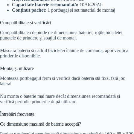
Capacitate baterie recomandată:
10Ah-20Ah
Conținut pachet:
1 portbagaj și set material de montaj
Compatibilitate și verificări
Compatibilitatea depinde de dimensiunea bateriei, roțile bicicletei,
punctele de prindere și spațiul de montaj.
Măsoară bateria și cadrul bicicletei înainte de comandă, apoi verifică
prinderile disponibile.
Montaj și utilizare
Montează portbagajul ferm și verifică dacă bateria stă fixă, fără joc
lateral.
Nu monta o baterie mai mare decât dimensiunea recomandată și
verifică periodic prinderile după utilizare.
Întrebări frecvente
Ce dimensiune maximă de baterie acceptă?
Pagina produsului menționează dimensiune maximă de 160 x 85 x 500