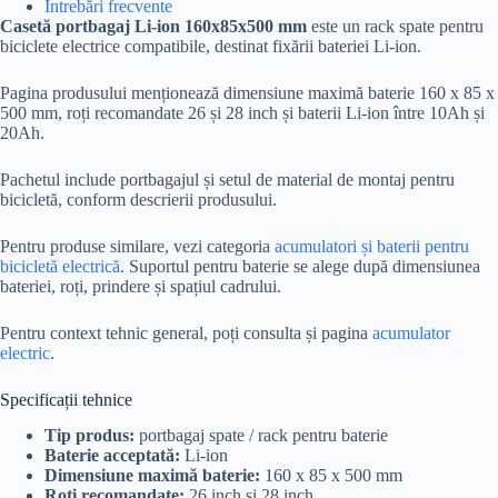
Întrebări frecvente
Casetă portbagaj Li-ion 160x85x500 mm
este un rack spate pentru
biciclete electrice compatibile, destinat fixării bateriei Li-ion.
Pagina produsului menționează dimensiune maximă baterie 160 x 85 x
500 mm, roți recomandate 26 și 28 inch și baterii Li-ion între 10Ah și
20Ah.
Pachetul include portbagajul și setul de material de montaj pentru
bicicletă, conform descrierii produsului.
Pentru produse similare, vezi categoria
acumulatori și baterii pentru
bicicletă electrică
. Suportul pentru baterie se alege după dimensiunea
bateriei, roți, prindere și spațiul cadrului.
Pentru context tehnic general, poți consulta și pagina
acumulator
electric
.
Specificații tehnice
Tip produs:
portbagaj spate / rack pentru baterie
Baterie acceptată:
Li-ion
Dimensiune maximă baterie:
160 x 85 x 500 mm
Roți recomandate:
26 inch și 28 inch