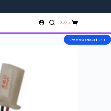
0,00
lei
Coș
de
cumpărături
Următorul produs (10)