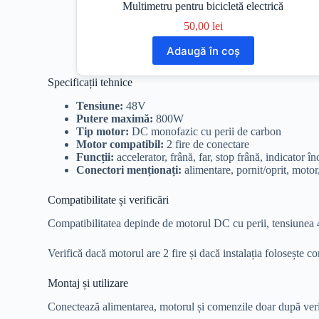
Multimetru pentru bicicletă electrică
50,00
lei
Adaugă în coș
Specificații tehnice
Tensiune:
48V
Putere maximă:
800W
Tip motor:
DC monofazic cu perii de carbon
Motor compatibil:
2 fire de conectare
Funcții:
accelerator, frână, far, stop frână, indicator î
Conectori menționați:
alimentare, pornit/oprit, motor,
Compatibilitate și verificări
Compatibilitatea depinde de motorul DC cu perii, tensiunea 4
Verifică dacă motorul are 2 fire și dacă instalația folosește c
Montaj și utilizare
Conectează alimentarea, motorul și comenzile doar după verifi