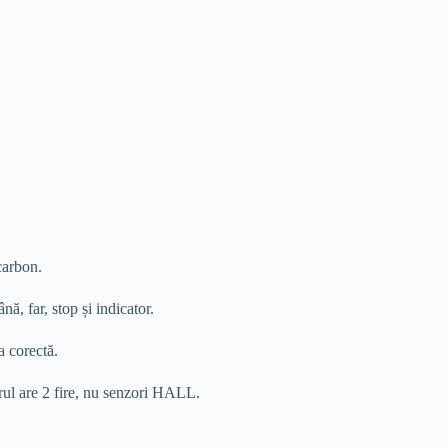
carbon.
, far, stop și indicator.
a corectă.
orul are 2 fire, nu senzori HALL.