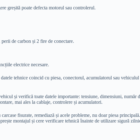
re greșită poate defecta motorul sau controlerul.
rii de carbon și 2 fire de conectare.
cțiile electrice necesare.
datele tehnice coincid cu piesa, conectorul, acumulatorul sau vehiculul e
ul și verifică toate datele importante: tensiune, dimensiuni, număr de fi
ontare, mai ales la cablaje, controlere și acumulatori.
u carcase fisurate, remediază și acele probleme, nu doar piesa principală.
prește montajul și cere verificare tehnică înainte de utilizare sigură ziln