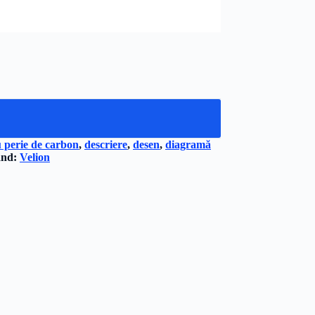
 perie de carbon
,
descriere
,
desen
,
diagramă
and:
Velion