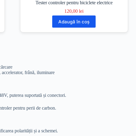
Tester controler pentru biciclete electrice
120,00
lei
Adaugă în coș
ncărcare
 accelerator, frână, iluminare
8V, puterea suportată și conectori.
ontroler pentru perii de carbon.
carea polarității și a schemei.