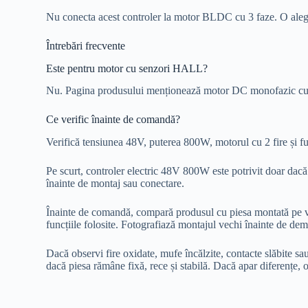
Nu conecta acest controler la motor BLDC cu 3 faze. O alege
Întrebări frecvente
Este pentru motor cu senzori HALL?
Nu. Pagina produsului menționează motor DC monofazic cu pe
Ce verific înainte de comandă?
Verifică tensiunea 48V, puterea 800W, motorul cu 2 fire și fun
Pe scurt, controler electric 48V 800W este potrivit doar dacă 
înainte de montaj sau conectare.
Înainte de comandă, compară produsul cu piesa montată pe vehic
funcțiile folosite. Fotografiază montajul vechi înainte de dem
Dacă observi fire oxidate, mufe încălzite, contacte slăbite sa
dacă piesa rămâne fixă, rece și stabilă. Dacă apar diferențe, o