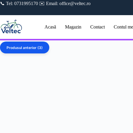
Sari
📞 Tel: 0731995170 ✉️ Email: office@veltec.ro
la
conținut
Acasă
Magazin
Contact
Contul m
Produsul anterior (3)