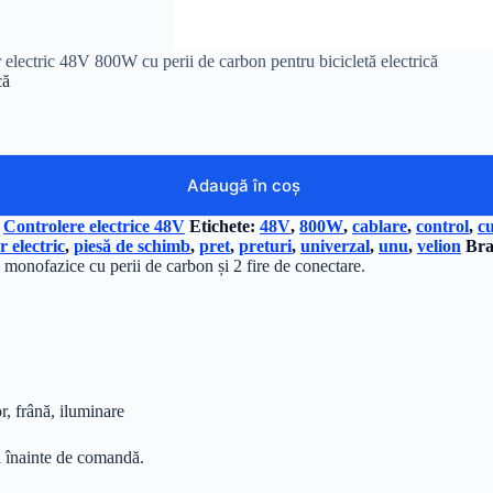
 electric 48V 800W cu perii de carbon pentru bicicletă electrică
că
Adaugă în coș
,
Controlere electrice 48V
Etichete:
48V
,
800W
,
cablare
,
control
,
cu
 electric
,
piesă de schimb
,
pret
,
preturi
,
univerzal
,
unu
,
velion
Br
onofazice cu perii de carbon și 2 fire de conectare.
r, frână, iluminare
 înainte de comandă.