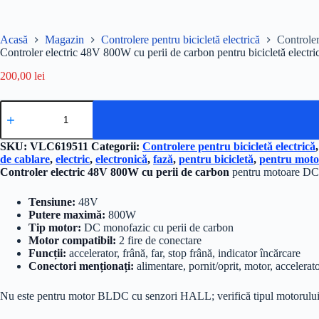
Acasă
Magazin
Controlere pentru bicicletă electrică
Controler
Controler electric 48V 800W cu perii de carbon pentru bicicletă electri
200,00
lei
Cantitate
Controler
electric
48V
SKU:
VLC619511
Categorii:
Controlere pentru bicicletă electrică
800W
de cablare
,
electric
,
electronică
,
fază
,
pentru bicicletă
,
pentru motor
cu
Controler electric 48V 800W cu perii de carbon
pentru motoare DC m
perii
de
Tensiune:
48V
carbon
pentru
Putere maximă:
800W
bicicletă
Tip motor:
DC monofazic cu perii de carbon
electrică
Motor compatibil:
2 fire de conectare
Funcții:
accelerator, frână, far, stop frână, indicator încărcare
Conectori menționați:
alimentare, pornit/oprit, motor, accelerato
Nu este pentru motor BLDC cu senzori HALL; verifică tipul motorului