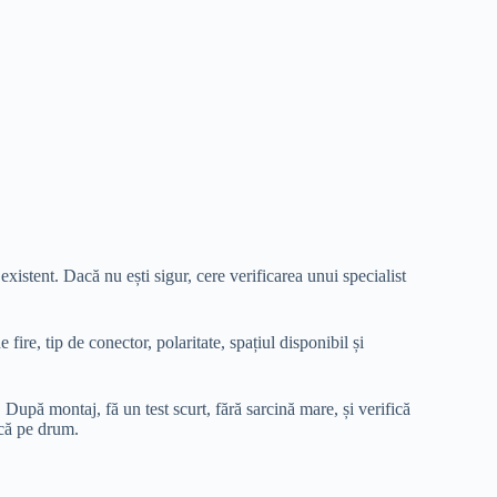
xistent. Dacă nu ești sigur, cere verificarea unui specialist
re, tip de conector, polaritate, spațiul disponibil și
 După montaj, fă un test scurt, fără sarcină mare, și verifică
ică pe drum.