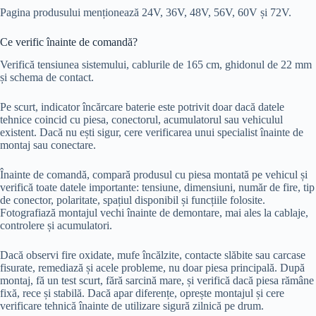
Pagina produsului menționează 24V, 36V, 48V, 56V, 60V și 72V.
Ce verific înainte de comandă?
Verifică tensiunea sistemului, cablurile de 165 cm, ghidonul de 22 mm
și schema de contact.
Pe scurt, indicator încărcare baterie este potrivit doar dacă datele
tehnice coincid cu piesa, conectorul, acumulatorul sau vehiculul
existent. Dacă nu ești sigur, cere verificarea unui specialist înainte de
montaj sau conectare.
Înainte de comandă, compară produsul cu piesa montată pe vehicul și
verifică toate datele importante: tensiune, dimensiuni, număr de fire, tip
de conector, polaritate, spațiul disponibil și funcțiile folosite.
Fotografiază montajul vechi înainte de demontare, mai ales la cablaje,
controlere și acumulatori.
Dacă observi fire oxidate, mufe încălzite, contacte slăbite sau carcase
fisurate, remediază și acele probleme, nu doar piesa principală. După
montaj, fă un test scurt, fără sarcină mare, și verifică dacă piesa rămâne
fixă, rece și stabilă. Dacă apar diferențe, oprește montajul și cere
verificare tehnică înainte de utilizare sigură zilnică pe drum.