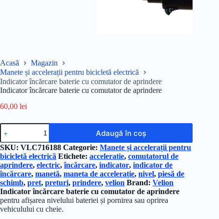
Acasă
Magazin
Manete și accelerații pentru bicicletă electrică
Indicator încărcare baterie cu comutator de aprindere
Indicator încărcare baterie cu comutator de aprindere
60,00
lei
Cantitate
Adaugă în coș
Indicator
încărcare
SKU:
VLC716188
Categorie:
Manete și accelerații pentru
baterie
bicicletă electrică
Etichete:
acceleratie
,
comutatorul de
cu
aprindere
,
electric
,
încărcare
,
indicator
,
indicator de
comutator
încărcare
,
manetă
,
maneta de accelerație
,
nivel
,
piesă de
de
schimb
,
pret
,
preturi
,
prindere
,
velion
Brand:
Velion
aprindere
Indicator încărcare baterie cu comutator de aprindere
pentru afișarea nivelului bateriei și pornirea sau oprirea
vehiculului cu cheie.