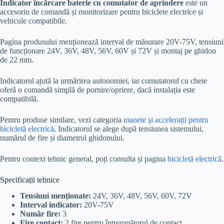
Indicator încărcare baterie cu comutator de aprindere
este un
accesoriu de comandă și monitorizare pentru biciclete electrice și
vehicule compatibile.
Pagina produsului menționează interval de măsurare 20V-75V, tensiuni
de funcționare 24V, 36V, 48V, 56V, 60V și 72V și montaj pe ghidon
de 22 mm.
Indicatorul ajută la urmărirea autonomiei, iar comutatorul cu cheie
oferă o comandă simplă de pornire/opriere, dacă instalația este
compatibilă.
Pentru produse similare, vezi categoria
manete și accelerații pentru
bicicletă electrică
. Indicatorul se alege după tensiunea sistemului,
numărul de fire și diametrul ghidonului.
Pentru context tehnic general, poți consulta și pagina
bicicletă electrică
.
Specificații tehnice
Tensiuni menționate:
24V, 36V, 48V, 56V, 60V, 72V
Interval indicator:
20V-75V
Număr fire:
3
Fire contact:
2 fire pentru întrerupătorul de contact