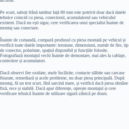
arcurile.
Pe scurt, saboți frână tambur față 80 mm este potrivit doar dacă datele
tehnice coincid cu piesa, conectorul, acumulatorul sau vehiculul
existent. Dacă nu ești sigur, cere verificarea unui specialist înainte de
montaj sau conectare.
Înainte de comandă, compară produsul cu piesa montată pe vehicul și
verifică toate datele importante: tensiune, dimensiuni, număr de fire, tip
de conector, polaritate, spațiul disponibil și funcțiile folosite.
Fotografiază montajul vechi înainte de demontare, mai ales la cablaje,
controlere și acumulatori.
Dacă observi fire oxidate, mufe încălzite, contacte slăbite sau carcase
fisurate, remediază și acele probleme, nu doar piesa principală. După
montaj, fă un test scurt, fără sarcină mare, și verifică dacă piesa rămâne
fixă, rece și stabilă. Dacă apar diferențe, oprește montajul și cere
verificare tehnică înainte de utilizare sigură zilnică pe drum.