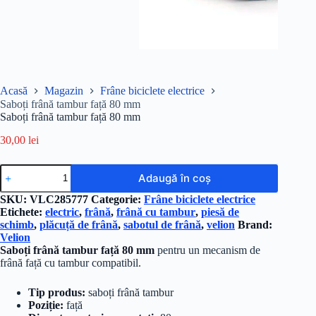
Acasă
Magazin
Frâne biciclete electrice
Saboți frână tambur față 80 mm
Saboți frână tambur față 80 mm
30,00
lei
Cantitate
Adaugă în coș
Saboți
frână
SKU:
VLC285777
Categorie:
Frâne biciclete electrice
tambur
Etichete:
electric
,
frână
,
frână cu tambur
,
piesă de
față
schimb
,
plăcuță de frână
,
sabotul de frână
,
velion
Brand:
80
Velion
mm
Saboți frână tambur față 80 mm
pentru un mecanism de
frână față cu tambur compatibil.
Tip produs:
saboți frână tambur
Poziție:
față