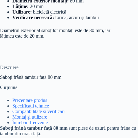
Diametru exterior montați:
80 mm
Lățime:
20 mm
Utilizare:
bicicletă electrică
Verificare necesară:
formă, arcuri și tambur
Diametrul exterior al saboților montați este de 80 mm, iar
lățimea este de 20 mm.
Descriere
Saboți frână tambur față 80 mm
Cuprins
Prezentare produs
Specificații tehnice
Compatibilitate și verificări
Montaj și utilizare
Întrebări frecvente
Saboți frână tambur față 80 mm
sunt piese de uzură pentru frâna cu
tambur din roata față.