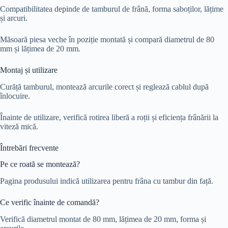
Compatibilitatea depinde de tamburul de frână, forma saboților, lățime
și arcuri.
Măsoară piesa veche în poziție montată și compară diametrul de 80
mm și lățimea de 20 mm.
Montaj și utilizare
Curăță tamburul, montează arcurile corect și reglează cablul după
înlocuire.
Înainte de utilizare, verifică rotirea liberă a roții și eficiența frânării la
viteză mică.
Întrebări frecvente
Pe ce roată se montează?
Pagina produsului indică utilizarea pentru frâna cu tambur din față.
Ce verific înainte de comandă?
Verifică diametrul montat de 80 mm, lățimea de 20 mm, forma și