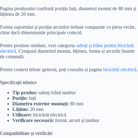
Pagina produsului confirmă poziția față, diametrul montat de 80 mm și
lățimea de 20 mm.
Forma suportului și poziția arcurilor trebuie comparate cu piesa veche,
chiar dacă dimensiunile principale coincid.
Pentru produse similare, vezi categoria
saboți și frâne pentru bicicletă
electrică
. Compară diametrul montat, lățimea, forma și arcurile înainte
de comandă.
Pentru context tehnic general, poți consulta și pagina
bicicletă electrică
.
Specificații tehnice
Tip produs:
saboți frână tambur
Poziție:
față
Diametru exterior montați:
80 mm
Lățime:
20 mm
Utilizare:
bicicletă electrică
Verificare necesară:
formă, arcuri și tambur
Compatibilitate și verificări