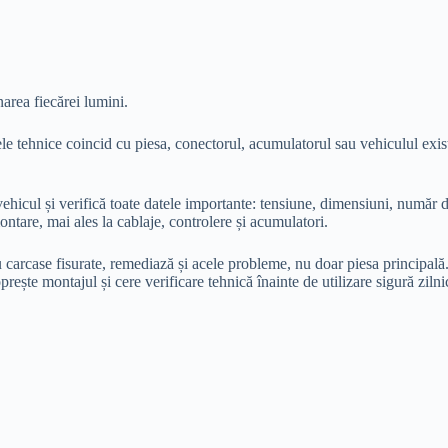
narea fiecărei lumini.
ele tehnice coincid cu piesa, conectorul, acumulatorul sau vehiculul exist
ul și verifică toate datele importante: tensiune, dimensiuni, număr de fi
ontare, mai ales la cablaje, controlere și acumulatori.
u carcase fisurate, remediază și acele probleme, nu doar piesa principală.
prește montajul și cere verificare tehnică înainte de utilizare sigură ziln