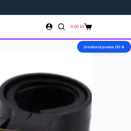
0,00
lei
Coș
de
cumpărături
Următorul produs (9)