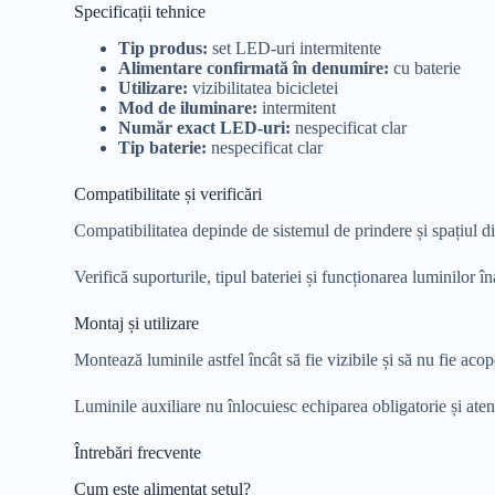
Specificații tehnice
Tip produs:
set LED-uri intermitente
Alimentare confirmată în denumire:
cu baterie
Utilizare:
vizibilitatea bicicletei
Mod de iluminare:
intermitent
Număr exact LED-uri:
nespecificat clar
Tip baterie:
nespecificat clar
Compatibilitate și verificări
Compatibilitatea depinde de sistemul de prindere și spațiul di
Verifică suporturile, tipul bateriei și funcționarea luminilor în
Montaj și utilizare
Montează luminile astfel încât să fie vizibile și să nu fie acop
Luminile auxiliare nu înlocuiesc echiparea obligatorie și atenț
Întrebări frecvente
Cum este alimentat setul?