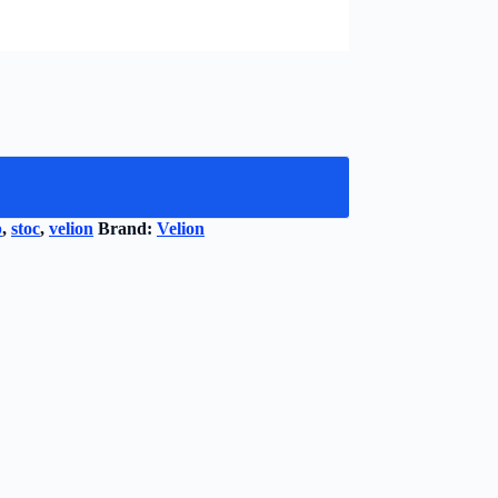
b
,
stoc
,
velion
Brand:
Velion