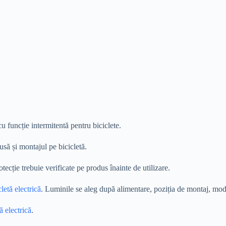
u funcție intermitentă pentru biciclete.
usă și montajul pe bicicletă.
cție trebuie verificate pe produs înainte de utilizare.
letă electrică
. Luminile se aleg după alimentare, poziția de montaj, modur
ă electrică
.