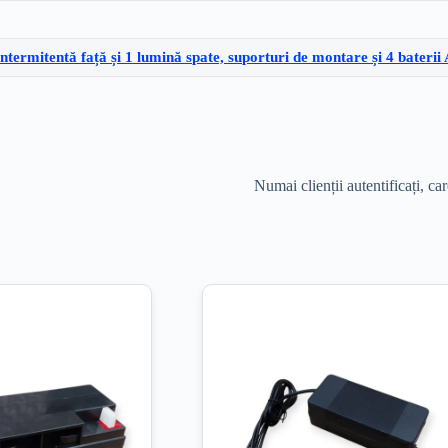
termitentă față și 1 lumină spate, suporturi de montare și 4 bateri
Numai clienții autentificați, ca