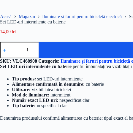
Acasă
Magazin
Iluminare și faruri pentru bicicletă electrică
Se
Set LED-uri intermitente cu baterie
14,00
lei
Cantitate
Set
LED-
uri
SKU:
VLC468908
Categorie:
Iluminare și faruri pentru bicicletă e
intermitente
Set LED-uri intermitente cu baterie
pentru îmbunătățirea vizibilității 
cu
baterie
Tip produs:
set LED-uri intermitente
Alimentare confirmată în denumire:
cu baterie
Utilizare:
vizibilitatea bicicletei
Mod de iluminare:
intermitent
Număr exact LED-uri:
nespecificat clar
Tip baterie:
nespecificat clar
Denumirea produsului confirmă alimentarea cu baterie; tipul exact al bate