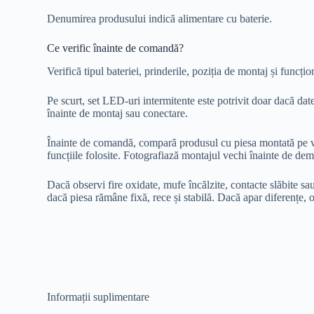
Denumirea produsului indică alimentare cu baterie.
Ce verific înainte de comandă?
Verifică tipul bateriei, prinderile, poziția de montaj și funcțio
Pe scurt, set LED-uri intermitente este potrivit doar dacă dat
înainte de montaj sau conectare.
Înainte de comandă, compară produsul cu piesa montată pe vehic
funcțiile folosite. Fotografiază montajul vechi înainte de dem
Dacă observi fire oxidate, mufe încălzite, contacte slăbite sa
dacă piesa rămâne fixă, rece și stabilă. Dacă apar diferențe, o
Informații suplimentare