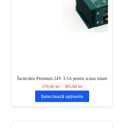
Încărcător Premium 24V 3.5A pentru scaun rulant
Interval
370,00
lei
–
385,00
lei
de
Acest
Selectează opțiunile
prețuri:
produs
370,00 lei
are
până
mai
la
multe
385,00 lei
variații.
Opțiunile