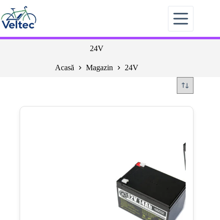
Sari
la
conținut
24V
Acasă
Magazin
24V