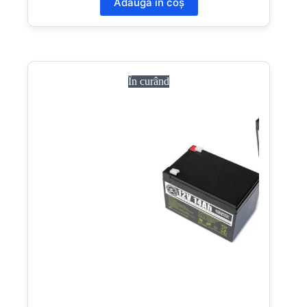
Adaugă în coș
În curând