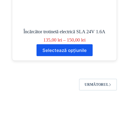
Încărcător trotinetă electrică SLA 24V 1.6A
Interval
135,00
lei
–
150,00
lei
de
Acest
Selectează opțiunile
prețuri:
produs
135,00 lei
are
până
mai
la
multe
150,00 lei
variații.
Opțiunile
pot
URMĂTORUL
fi
alese
în
pagina
produsului.