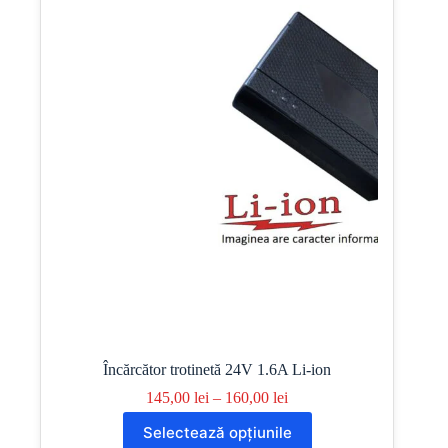
pot
fi
alese
în
pagina
produsului.
Încărcător trotinetă 24V 1.6A Li-ion
Interval
145,00
lei
–
160,00
lei
de
Acest
Selectează opțiunile
prețuri:
produs