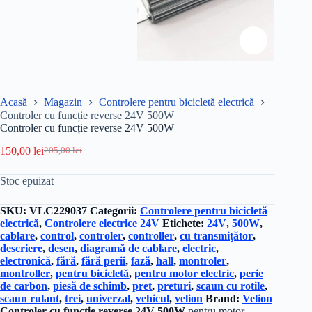
Acasă
Magazin
Controlere pentru bicicletă electrică
Controler cu funcție reverse 24V 500W
Controler cu funcție reverse 24V 500W
150,00
lei
205,00
lei
Prețul
Prețul
inițial
curent
Stoc epuizat
a
este:
fost:
150,00 lei.
205,00 lei.
SKU:
VLC229037
Categorii:
Controlere pentru bicicletă
electrică
,
Controlere electrice 24V
Etichete:
24V
,
500W
,
cablare
,
control
,
controler
,
controller
,
cu transmiţător
,
descriere
,
desen
,
diagramă de cablare
,
electric
,
electronică
,
fără
,
fără perii
,
fază
,
hall
,
montroler
,
montroller
,
pentru bicicletă
,
pentru motor electric
,
perie
de carbon
,
piesă de schimb
,
pret
,
preturi
,
scaun cu rotile
,
scaun rulant
,
trei
,
univerzal
,
vehicul
,
velion
Brand:
Velion
Controler cu funcție reverse 24V 500W
pentru motor