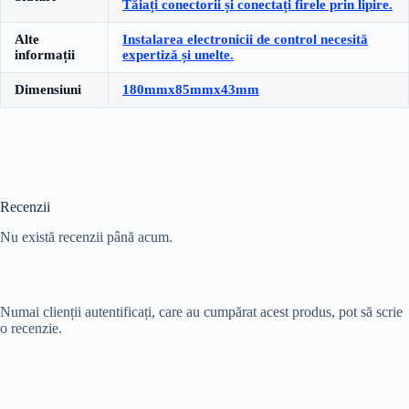
Tăiați conectorii și conectați firele prin lipire.
Alte
Instalarea electronicii de control necesită
informații
expertiză și unelte.
Dimensiuni
180mmx85mmx43mm
Recenzii
Nu există recenzii până acum.
Numai clienții autentificați, care au cumpărat acest produs, pot să scrie
o recenzie.