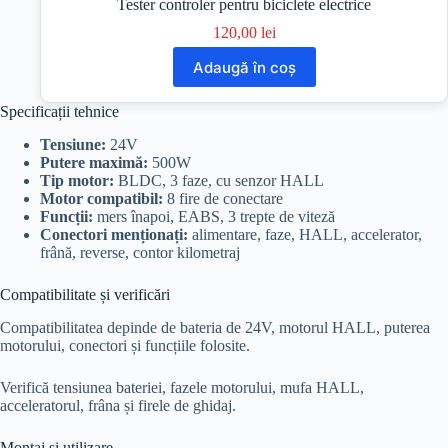
Tester controler pentru biciclete electrice
120,00
lei
Adaugă în coș
Specificații tehnice
Tensiune:
24V
Putere maximă:
500W
Tip motor:
BLDC, 3 faze, cu senzor HALL
Motor compatibil:
8 fire de conectare
Funcții:
mers înapoi, EABS, 3 trepte de viteză
Conectori menționați:
alimentare, faze, HALL, accelerator,
frână, reverse, contor kilometraj
Compatibilitate și verificări
Compatibilitatea depinde de bateria de 24V, motorul HALL, puterea
motorului, conectori și funcțiile folosite.
Verifică tensiunea bateriei, fazele motorului, mufa HALL,
acceleratorul, frâna și firele de ghidaj.
Montaj și utilizare