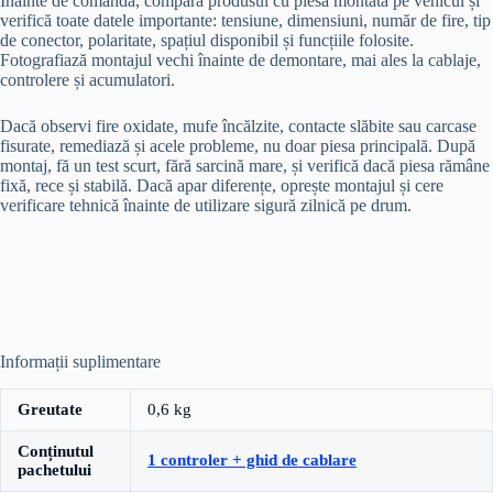
Înainte de comandă, compară produsul cu piesa montată pe vehicul și
verifică toate datele importante: tensiune, dimensiuni, număr de fire, tip
de conector, polaritate, spațiul disponibil și funcțiile folosite.
Fotografiază montajul vechi înainte de demontare, mai ales la cablaje,
controlere și acumulatori.
Dacă observi fire oxidate, mufe încălzite, contacte slăbite sau carcase
fisurate, remediază și acele probleme, nu doar piesa principală. După
montaj, fă un test scurt, fără sarcină mare, și verifică dacă piesa rămâne
fixă, rece și stabilă. Dacă apar diferențe, oprește montajul și cere
verificare tehnică înainte de utilizare sigură zilnică pe drum.
Informații suplimentare
Greutate
0,6 kg
Conținutul
1 controler + ghid de cablare
pachetului