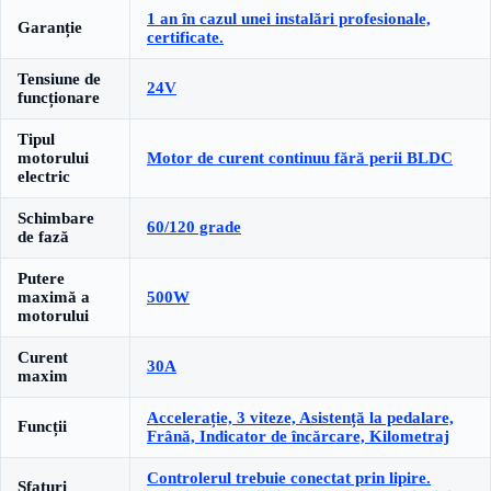
1 an în cazul unei instalări profesionale,
Garanție
certificate.
Tensiune de
24V
funcționare
Tipul
motorului
Motor de curent continuu fără perii BLDC
electric
Schimbare
60/120 grade
de fază
Putere
maximă a
500W
motorului
Curent
30A
maxim
Accelerație, 3 viteze, Asistență la pedalare,
Funcții
Frână, Indicator de încărcare, Kilometraj
Controlerul trebuie conectat prin lipire.
Sfaturi