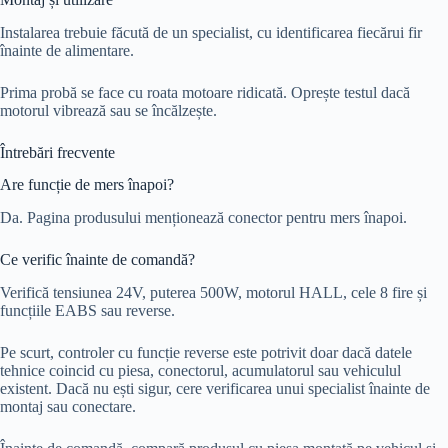
Instalarea trebuie făcută de un specialist, cu identificarea fiecărui fir
înainte de alimentare.
Prima probă se face cu roata motoare ridicată. Oprește testul dacă
motorul vibrează sau se încălzește.
Întrebări frecvente
Are funcție de mers înapoi?
Da. Pagina produsului menționează conector pentru mers înapoi.
Ce verific înainte de comandă?
Verifică tensiunea 24V, puterea 500W, motorul HALL, cele 8 fire și
funcțiile EABS sau reverse.
Pe scurt, controler cu funcție reverse este potrivit doar dacă datele
tehnice coincid cu piesa, conectorul, acumulatorul sau vehiculul
existent. Dacă nu ești sigur, cere verificarea unui specialist înainte de
montaj sau conectare.