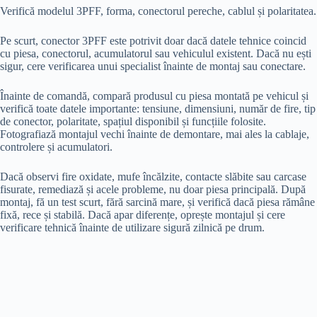
Verifică modelul 3PFF, forma, conectorul pereche, cablul și polaritatea.
Pe scurt, conector 3PFF este potrivit doar dacă datele tehnice coincid
cu piesa, conectorul, acumulatorul sau vehiculul existent. Dacă nu ești
sigur, cere verificarea unui specialist înainte de montaj sau conectare.
Înainte de comandă, compară produsul cu piesa montată pe vehicul și
verifică toate datele importante: tensiune, dimensiuni, număr de fire, tip
de conector, polaritate, spațiul disponibil și funcțiile folosite.
Fotografiază montajul vechi înainte de demontare, mai ales la cablaje,
controlere și acumulatori.
Dacă observi fire oxidate, mufe încălzite, contacte slăbite sau carcase
fisurate, remediază și acele probleme, nu doar piesa principală. După
montaj, fă un test scurt, fără sarcină mare, și verifică dacă piesa rămâne
fixă, rece și stabilă. Dacă apar diferențe, oprește montajul și cere
verificare tehnică înainte de utilizare sigură zilnică pe drum.