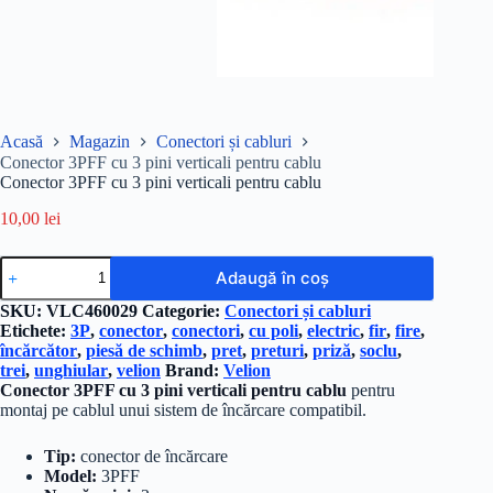
Acasă
Magazin
Conectori și cabluri
Conector 3PFF cu 3 pini verticali pentru cablu
Conector 3PFF cu 3 pini verticali pentru cablu
10,00
lei
Cantitate
Adaugă în coș
Conector
3PFF
SKU:
VLC460029
Categorie:
Conectori și cabluri
cu
Etichete:
3P
,
conector
,
conectori
,
cu poli
,
electric
,
fir
,
fire
,
3
încărcător
,
piesă de schimb
,
pret
,
preturi
,
priză
,
soclu
,
pini
trei
,
unghiular
,
velion
Brand:
Velion
verticali
Conector 3PFF cu 3 pini verticali pentru cablu
pentru
pentru
montaj pe cablul unui sistem de încărcare compatibil.
cablu
Tip:
conector de încărcare
Model:
3PFF