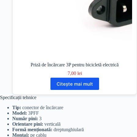
Priză de încărcare 3P pentru bicicletă electrică
7,00
lei
Citește mai mult
Specificații tehnice
Tip:
conector de încărcare
Model:
3PFF
Număr pini:
3
Orientare pini:
verticală
Formă menționată:
dreptunghiulară
Montaj:
pe cablu