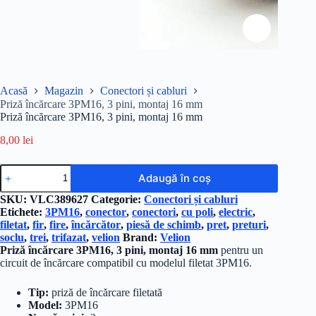
Acasă
Magazin
Conectori și cabluri
Priză încărcare 3PM16, 3 pini, montaj 16 mm
Priză încărcare 3PM16, 3 pini, montaj 16 mm
8,00
lei
Cantitate
Adaugă în coș
Priză
încărcare
SKU:
VLC389627
Categorie:
Conectori și cabluri
3PM16,
Etichete:
3PM16
,
conector
,
conectori
,
cu poli
,
electric
,
3
filetat
,
fir
,
fire
,
încărcător
,
piesă de schimb
,
pret
,
preturi
,
pini,
soclu
,
trei
,
trifazat
,
velion
Brand:
Velion
montaj
Priză încărcare 3PM16, 3 pini, montaj 16 mm
pentru un
16
circuit de încărcare compatibil cu modelul filetat 3PM16.
mm
Tip:
priză de încărcare filetată
Model:
3PM16