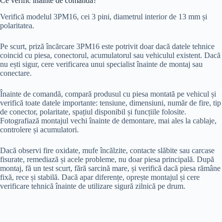
Ce verific înainte de comandă?
Verifică modelul 3PM16, cei 3 pini, diametrul interior de 13 mm și
polaritatea.
Pe scurt, priză încărcare 3PM16 este potrivit doar dacă datele tehnice
coincid cu piesa, conectorul, acumulatorul sau vehiculul existent. Dacă
nu ești sigur, cere verificarea unui specialist înainte de montaj sau
conectare.
Înainte de comandă, compară produsul cu piesa montată pe vehicul și
verifică toate datele importante: tensiune, dimensiuni, număr de fire, tip
de conector, polaritate, spațiul disponibil și funcțiile folosite.
Fotografiază montajul vechi înainte de demontare, mai ales la cablaje,
controlere și acumulatori.
Dacă observi fire oxidate, mufe încălzite, contacte slăbite sau carcase
fisurate, remediază și acele probleme, nu doar piesa principală. După
montaj, fă un test scurt, fără sarcină mare, și verifică dacă piesa rămâne
fixă, rece și stabilă. Dacă apar diferențe, oprește montajul și cere
verificare tehnică înainte de utilizare sigură zilnică pe drum.